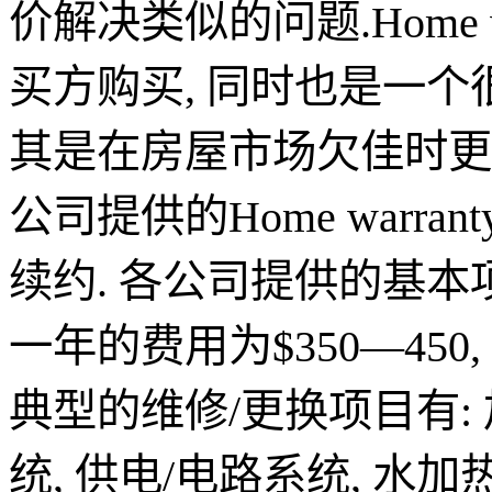
价解决类似的问题
.Home 
买方购买
,
同时也是一个
其是在房屋市场欠佳时更
公司提供的
Home warrant
续约
.
各公司提供的基本
一年的费用为
$350—450,
典型的维修
/
更换项目有
:
统
,
供电
/
电路系统
,
水加