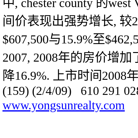
中
, chester county
的
west 
间价表现出强势增长
,
较
2
$607,500
与
15.9%
至
$462,
2007, 2008
年的房价增加
降
16.9%.
上市时间
2008
(159) (2/4/09)
610 291 02
www.yongsunrealty.com