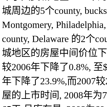
城周边的
5
个
county, bucks
Montgomery, Philadelphia
county, Delaware
的
2
个
co
城地区的房屋中间价位下
较
2006
年下降了
0.8%,
至
年下降了
23.9%,
而
2007
较
屋的上市时间
, 2008
年为
7