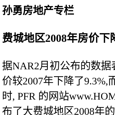
孙勇房地产专栏
费城地区
2008
年房价下
据
NAR2
月初公布的数据
价较
2007
年下降了
9.3%,
时
, PFR
的网站
www.HOME
布了大费城地区
2008
年的