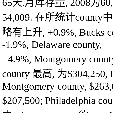
65
天
.
月库存量
, 2008
为
60
54,009.
在所统计
county
中
略有上升
, +0.9%, Bucks c
-1.9%, Delaware county,
-4.9%, Montgomery count
county
最高
,
为
$304,250, 
Montgomery county, $263,
$207,500; Philadelphia co