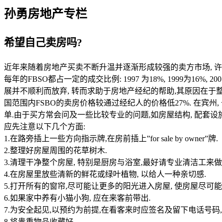
孙勇房地产专栏
希望自己卖房吗
?
近年来随着房地产买卖不断升温并逐渐形成较强的卖方市场
,
许
每年的
FBSO
都占一定的成交比例
: 1997
为
18%, 1999
为
16%, 200
展并不顺利而放弃
,
转而求助于房地产经纪的帮助
,
其原因在于
国范围内
FSBO
的卖房价格较通过经纪人的价格低
27%.
在宾州
,
单
.
由于买方常会问及一些比较专业的问题
,
如房屋结构
,
配套设
应先注意以下几个方面
:
1.
在路旁插上一些方向指示牌
,
在房前插上
”for sale by owner”
牌
.
2.
整理好房屋周围的花草树木
.
3.
清理干净整个房屋
,
特别是厨房与浴室
,
最好请专业清洁工来做
4.
在房屋里放些清新的鲜花或绿叶植物
,
以给人一种亲切感
.
5.
打开所有的窗帘
,
尽可能让更多的阳光进入房屋
,
使房屋尽可能
6.
如果家中养有小猫小狗
,
应在来客前带出
.
7.
为安全起见
,
以预约为前提
,
在看客来时应签名及留下电话号码
8.
将贵重物品收藏好
.