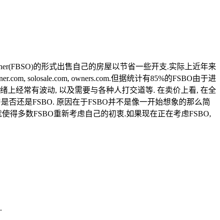
wner(FBSO)
的形式出售自己的房屋以节省一些开支
.
实际上近年来
er.com, solosale.com, owners.com.
但据统计有
85%
的
FSBO
由于进
绪上经常有波动
,
以及需要与各种人打交道等
.
在卖价上看
,
在全
房是否还是
FSBO.
原因在于
FSBO
并不是像一开始想象的那么简
就使得多数
FSBO
重新考虑自己的初衷
.
如果现在正在考虑
FSBO,
.