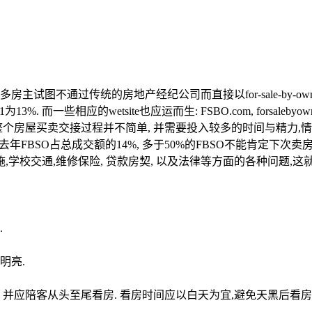
多房主试图不通过传统的房地产经纪公司而直接以
for-sale-by-o
1
为
13%.
而一些相应的
wetsite
也应运而生
: FSBO.com, forsalebyown
整个房屋买卖交接过程并不简单
,
并需要投入较多的时间与精力
,
情
去年
FBSO
占总成交额的
14%,
多于
50%
的
FBSO
不能肯定下次卖
施
,
学校交通
,
维修保险
,
贷款房契
,
以及法律等方面的各种问题
,
这
.
明亮
.
,
并应陪客从头至尾看房
.
看房时间应以白天为宜
,
避免天黑后看房