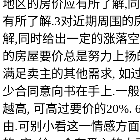
地区的房价应有所了解
,
同
有所了解
.3
对近期周围的
解
,
同时给出一定的涨落空
的房屋要价总是努力上扬
满足卖主的其他需求
,
如
少合同意向书在手上
.
一般
越高
,
可高过要价的
20%. 6
由
.
可别小看这一情感方面